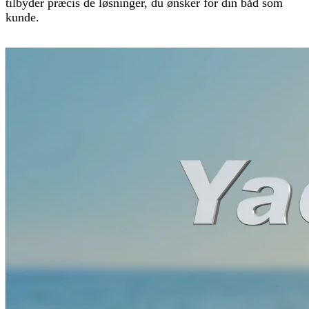
tilbyder præcis de løsninger, du ønsker for din båd som
kunde.