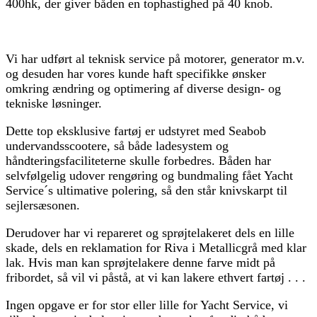
400hk, der giver båden en tophastighed på 40 knob.
Vi har udført al teknisk service på motorer, generator m.v.
og desuden har vores kunde haft specifikke ønsker
omkring ændring og optimering af diverse design- og
tekniske løsninger.
Dette top eksklusive fartøj er udstyret med Seabob
undervandsscootere, så både ladesystem og
håndteringsfaciliteterne skulle forbedres. Båden har
selvfølgelig udover rengøring og bundmaling fået Yacht
Service´s ultimative polering, så den står knivskarpt til
sejlersæsonen.
Derudover har vi repareret og sprøjtelakeret dels en lille
skade, dels en reklamation for Riva i Metallicgrå med klar
lak. Hvis man kan sprøjtelakere denne farve midt på
fribordet, så vil vi påstå, at vi kan lakere ethvert fartøj . . .
Ingen opgave er for stor eller lille for Yacht Service, vi