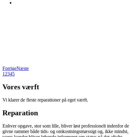
Forrige
Næste
1
2
3
4
5
Vores værft
Vi klarer de fleste reparationer på eget værft.
Reparation
Enhver opgave, stor som lille, bliver løst professionelt indenfor de
givne rammer både tids- og omkostningsmæssigt og, ikke mindst,
vores kunder bliver løbende informeret om status på det aftalte