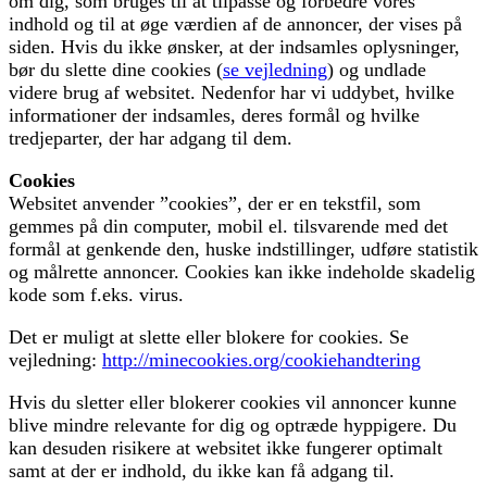
om dig, som bruges til at tilpasse og forbedre vores
indhold og til at øge værdien af de annoncer, der vises på
siden. Hvis du ikke ønsker, at der indsamles oplysninger,
bør du slette dine cookies (
se vejledning
) og undlade
videre brug af websitet. Nedenfor har vi uddybet, hvilke
informationer der indsamles, deres formål og hvilke
tredjeparter, der har adgang til dem.
Cookies
Websitet anvender ”cookies”, der er en tekstfil, som
gemmes på din computer, mobil el. tilsvarende med det
formål at genkende den, huske indstillinger, udføre statistik
og målrette annoncer. Cookies kan ikke indeholde skadelig
kode som f.eks. virus.
Det er muligt at slette eller blokere for cookies. Se
vejledning:
http://minecookies.org/cookiehandtering
Hvis du sletter eller blokerer cookies vil annoncer kunne
blive mindre relevante for dig og optræde hyppigere. Du
kan desuden risikere at websitet ikke fungerer optimalt
samt at der er indhold, du ikke kan få adgang til.