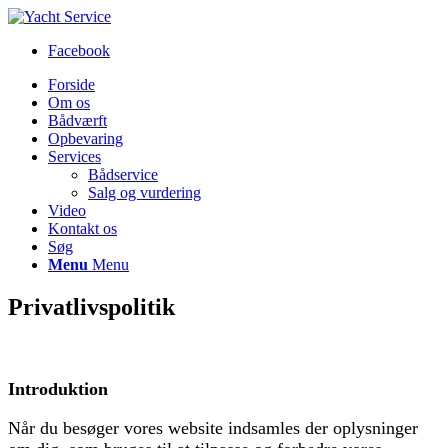
Facebook
Forside
Om os
Bådværft
Opbevaring
Services
Bådservice
Salg og vurdering
Video
Kontakt os
Søg
Menu
Menu
Privatlivspolitik
Introduktion
Når du besøger vores website indsamles der oplysninger